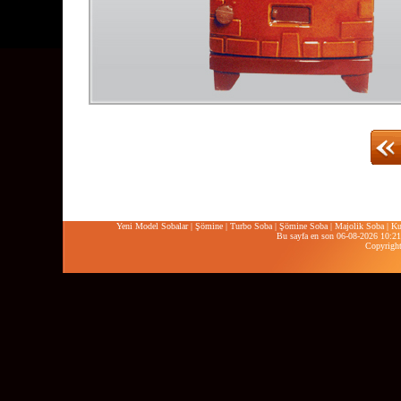
Yeni Model Sobalar
|
Şömine
|
Turbo Soba
|
Şömine Soba
|
Majolik Soba
|
Ku
Bu sayfa en son 06-08-2026 10:21:
Copyrigh