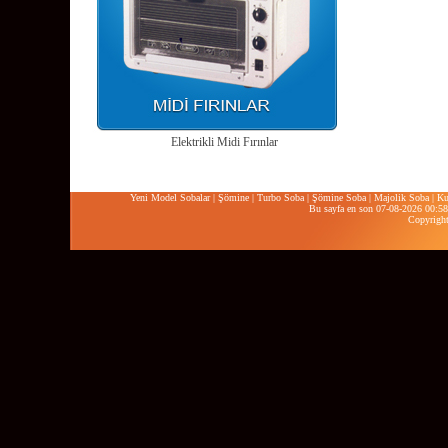
Elektrikli Midi Fırınlar
Yeni Model Sobalar
|
Şömine
|
Turbo Soba
|
Şömine Soba
|
Majolik Soba
|
Ku
Bu sayfa en son 07-08-2026 00:58:
Copyrigh