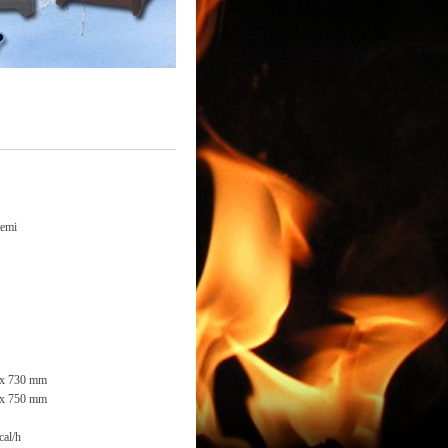
temi
 x 730 mm
 x 750 mm
cal/h