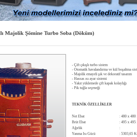
klı Majolik Şömine Turbo Soba (Döküm)
- Çift çıkışlı turbo sistem
- Otomatik havalandırma ve kül boşaltma sis
- Majolik emayeli şık ve dekoratif tasarım
- Hassas ısı ayar sistemi
- Yakıt yüklemede çift kapak kolaylığı
- Pik tuğla seçeneği
TEKNİK ÖZELLİKLER
Net Ebat
: 480 x 480
Brüt Ebat
: 495 x 495
Ağırlık
:
Yanma Isı Gücü
: 5303,65 K