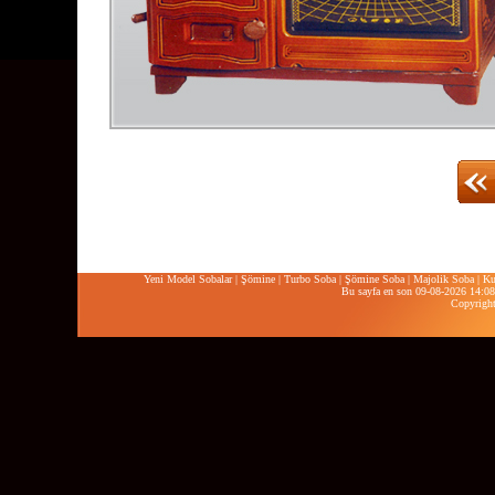
Yeni Model Sobalar
|
Şömine
|
Turbo Soba
|
Şömine Soba
|
Majolik Soba
|
Ku
Bu sayfa en son 09-08-2026 14:08:
Copyrigh