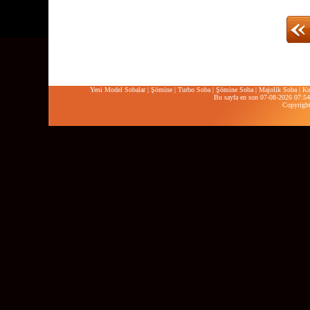
Yeni Model Sobalar
|
Şömine
|
Turbo Soba
|
Şömine Soba
|
Majolik Soba
|
Ku
Bu sayfa en son 07-08-2026 07:54:
Copyrigh