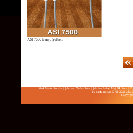
ASI 7500 Banyo Şofbeni
Yeni Model Sobalar
|
Şömine
|
Turbo Soba
|
Şömine Soba
|
Majolik Soba
|
Ku
Bu sayfa en son 07-08-2026 23:11:
Copyrigh